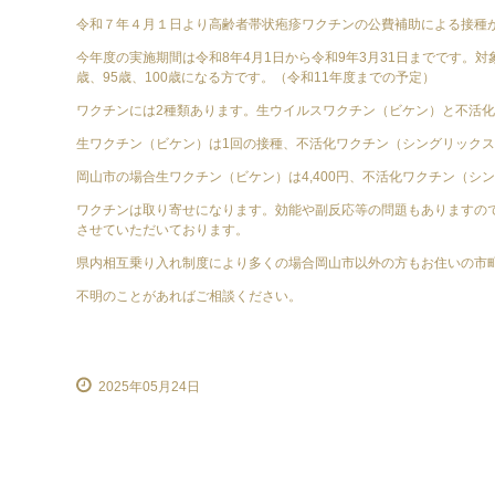
令和７年４月１日より高齢者帯状疱疹ワクチンの公費補助による接種
今年度の実施期間は令和8年4月1日から令和9年3月31日までです。対象
歳、95歳、100歳になる方です。（令和11年度までの予定）
ワクチンには2種類あります。生ウイルスワクチン（ビケン）と不活
生ワクチン（ビケン）は1回の接種、不活化ワクチン（シングリックス
岡山市の場合生ワクチン（ビケン）は4,400円、不活化ワクチン（シング
ワクチンは取り寄せになります。効能や副反応等の問題もありますの
させていただいております。
県内相互乗り入れ制度により多くの場合岡山市以外の方もお住いの市
不明のことがあればご相談ください。
2025年05月24日