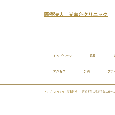
医療法人 光南台クリニック
トップページ
院長
アクセス
予約
プラ
トップ
›
お知らせ（新着情報）
›
高齢者帯状疱疹予防接種の